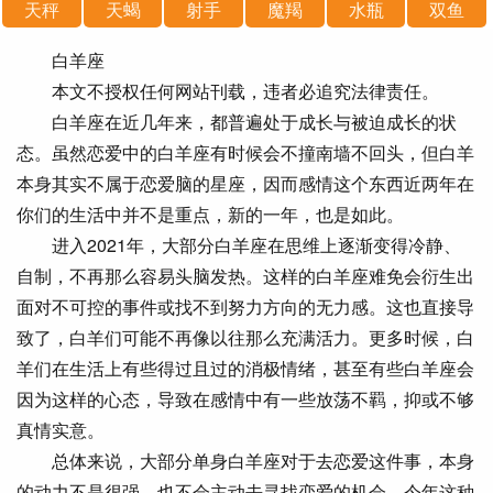
天秤
天蝎
射手
魔羯
水瓶
双鱼
白羊座
本文不授权任何网站刊载，违者必追究法律责任。
白羊座在近几年来，都普遍处于成长与被迫成长的状
态。虽然恋爱中的白羊座有时候会不撞南墙不回头，但白羊
本身其实不属于恋爱脑的星座，因而感情这个东西近两年在
你们的生活中并不是重点，新的一年，也是如此。
进入2021年，大部分白羊座在思维上逐渐变得冷静、
自制，不再那么容易头脑发热。这样的白羊座难免会衍生出
面对不可控的事件或找不到努力方向的无力感。这也直接导
致了，白羊们可能不再像以往那么充满活力。更多时候，白
羊们在生活上有些得过且过的消极情绪，甚至有些白羊座会
因为这样的心态，导致在感情中有一些放荡不羁，抑或不够
真情实意。
总体来说，大部分单身白羊座对于去恋爱这件事，本身
的动力不是很强，也不会主动去寻找恋爱的机会。今年这种