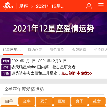
星座
2021年12星...
12星座年度爱情运势
特约作者
猜你喜欢
金牌测算
相关阅
2021年1月1日--2021年12月31日
时间
@天狼星alpha 国内第一批占星研究者
作者
运势请参考太阳和上升星座，
点击制作本命盘>>
导语
12星座年度爱情运势
白羊
金牛
双子
巨蟹
狮子
处女