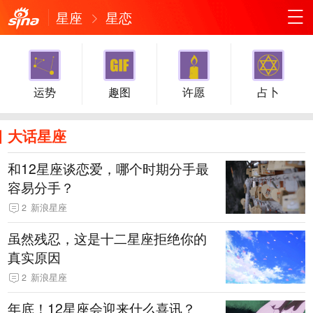
星座
星恋
运势
趣图
许愿
占卜
大话星座
和12星座谈恋爱，哪个时期分手最
容易分手？
2
新浪星座
虽然残忍，这是十二星座拒绝你的
真实原因
2
新浪星座
年底！12星座会迎来什么喜讯？