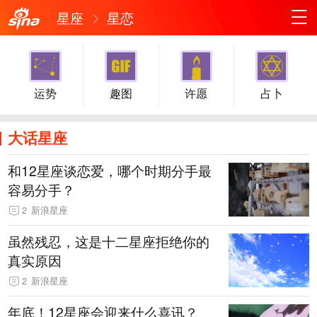
星座
星恋
运势
趣图
许愿
占卜
大话星座
和12星座谈恋爱，哪个时期分手最
容易分手？
2
新浪星座
虽然残忍，这是十二星座拒绝你的
真实原因
2
新浪星座
年底！12星座会迎来什么喜讯？