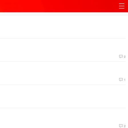
站
导
航
2
1
2