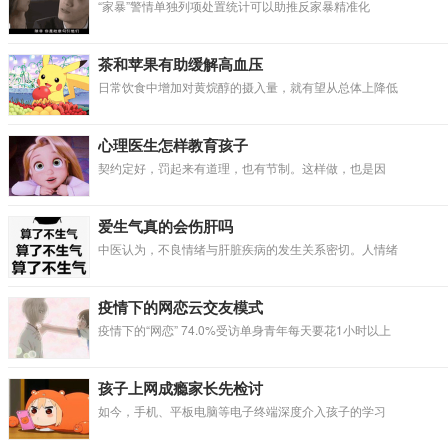
“家暴”警情单独列项处置统计可以助推反家暴精准化
茶和苹果有助缓解高血压
日常饮食中增加对黄烷醇的摄入量，就有望从总体上降低
心理医生怎样教育孩子
契约定好，罚起来有道理，也有节制。这样做，也是因
爱生气真的会伤肝吗
中医认为，不良情绪与肝脏疾病的发生关系密切。人情绪
疫情下的网恋云交友模式
疫情下的“网恋” 74.0%受访单身青年每天要花1小时以上
孩子上网成瘾家长先检讨
如今，手机、平板电脑等电子终端深度介入孩子的学习