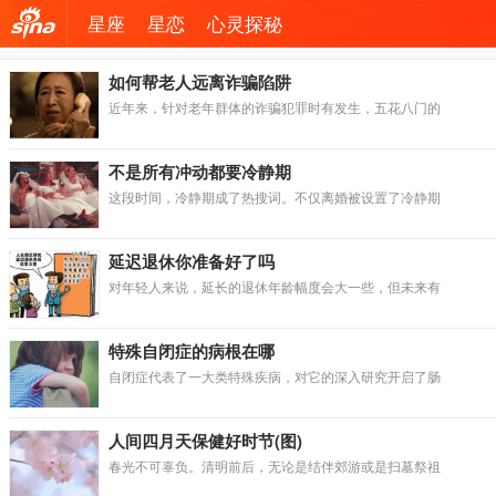
星座
星恋
心灵探秘
机新
如何帮老人远离诈骗陷阱
近年来，针对老年群体的诈骗犯罪时有发生，五花八门的
浪网
不是所有冲动都要冷静期
这段时间，冷静期成了热搜词。不仅离婚被设置了冷静期
延迟退休你准备好了吗
对年轻人来说，延长的退休年龄幅度会大一些，但未来有
特殊自闭症的病根在哪
自闭症代表了一大类特殊疾病，对它的深入研究开启了肠
人间四月天保健好时节(图)
春光不可辜负。清明前后，无论是结伴郊游或是扫墓祭祖