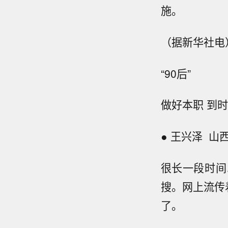
施。
（据新华社电
“90后”
做好本职 到
● 王兴泽 山
很长一段时间
搜。网上流传
了。