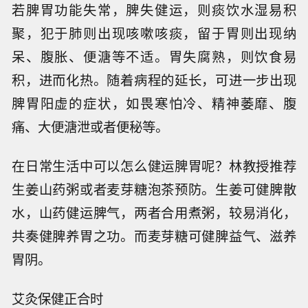
若脾胃功能失常，脾失健运，则痰饮水湿易积
聚，犯于肺则出现咳嗽咳痰，留于胃则出现纳
呆、腹胀、便溏等不适。胃失腐熟，则饮食易
积，进而化热。随着病程的延长，可进一步出现
脾胃阳虚的症状，如畏寒怕冷、精神萎靡、腹
痛、大便溏泄或者便秘等。
在日常生活中可以怎么健运脾胃呢？林教授推荐
生姜山药粥或者麦芽糖泡茶预防。生姜可健脾散
水，山药健运脾气，两者合用煮粥，较易消化，
共奏健脾养胃之功。而麦芽糖可健脾益气、滋养
胃阴。
艾灸保健正合时