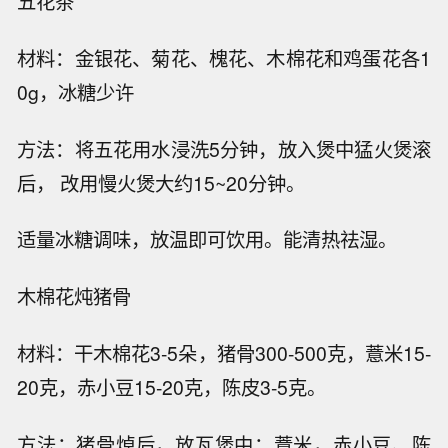
五花茶
材料：金银花、菊花、槐花、木棉花和鸡蛋花各1
0g，冰糖少许
方法：将五花用水浸洗5分钟，放入煲中猛火煲滚
后， 改用慢火煲大约15~20分钟。
适量冰糖调味，放温即可饮用。能清热祛湿。
木棉花炖猪骨
材料：干木棉花3-5朵，猪骨300-500克，薏米15-
20克，赤小豆15-20克，陈皮3-5克。
方法：猪骨焯后，放瓦煲中；薏米，赤小豆、陈