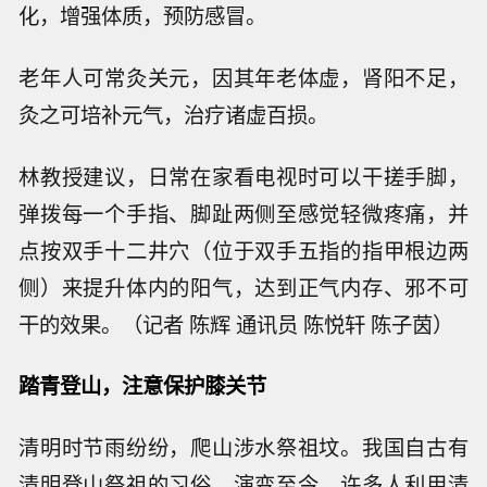
化，增强体质，预防感冒。
老年人可常灸关元，因其年老体虚，肾阳不足，
灸之可培补元气，治疗诸虚百损。
林教授建议，日常在家看电视时可以干搓手脚，
弹拨每一个手指、脚趾两侧至感觉轻微疼痛，并
点按双手十二井穴（位于双手五指的指甲根边两
侧）来提升体内的阳气，达到正气内存、邪不可
干的效果。（记者 陈辉 通讯员 陈悦轩 陈子茵）
踏青登山，注意保护膝关节
清明时节雨纷纷，爬山涉水祭祖坟。我国自古有
清明登山祭祖的习俗。演变至今，许多人利用清