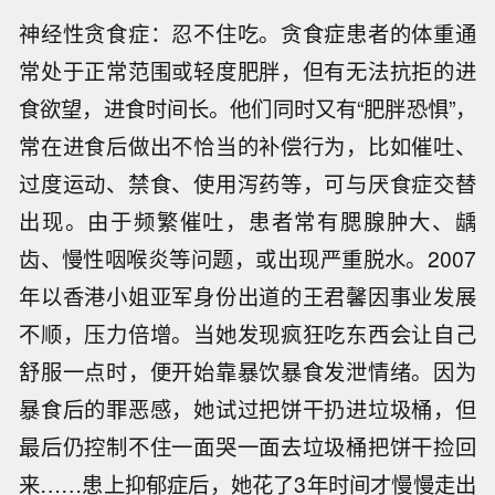
神经性贪食症：忍不住吃。贪食症患者的体重通
常处于正常范围或轻度肥胖，但有无法抗拒的进
食欲望，进食时间长。他们同时又有“肥胖恐惧”，
常在进食后做出不恰当的补偿行为，比如催吐、
过度运动、禁食、使用泻药等，可与厌食症交替
出现。由于频繁催吐，患者常有腮腺肿大、龋
齿、慢性咽喉炎等问题，或出现严重脱水。2007
年以香港小姐亚军身份出道的王君馨因事业发展
不顺，压力倍增。当她发现疯狂吃东西会让自己
舒服一点时，便开始靠暴饮暴食发泄情绪。因为
暴食后的罪恶感，她试过把饼干扔进垃圾桶，但
最后仍控制不住一面哭一面去垃圾桶把饼干捡回
来……患上抑郁症后，她花了3年时间才慢慢走出