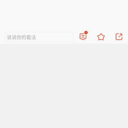
2
说说你的看法
视频
直播
美图
博客
看点
政务
搞笑
八卦
情感
旅游
佛学
众测