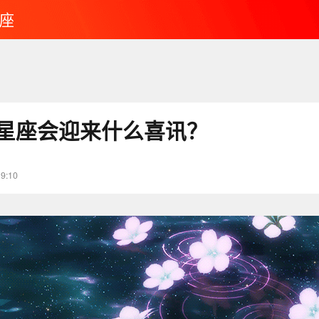
座
2星座会迎来什么喜讯？
19:10