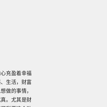
内心充盈着幸福
感、生活，财富
么想做的事情，
成真。尤其是财