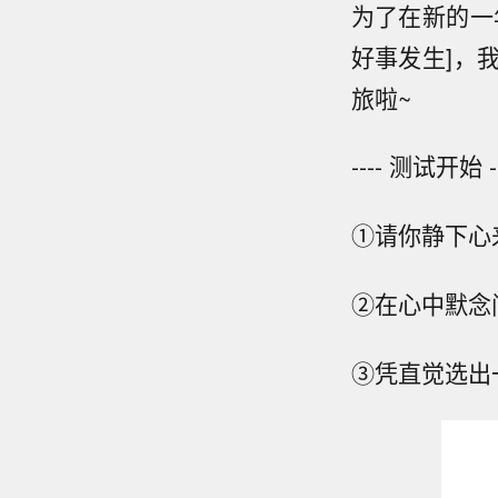
为了在新的一
好事发生]，
旅啦~
---- 测试开始 --
①请你静下心
②在心中默念
③凭直觉选出