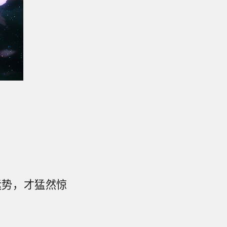
运势，才猛然惊
。