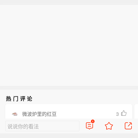
热门评论
3
微波炉里的红豆
6
能不能把水瓶座的或许去掉
说说你的看法
2022-10-28
上海
回复TA