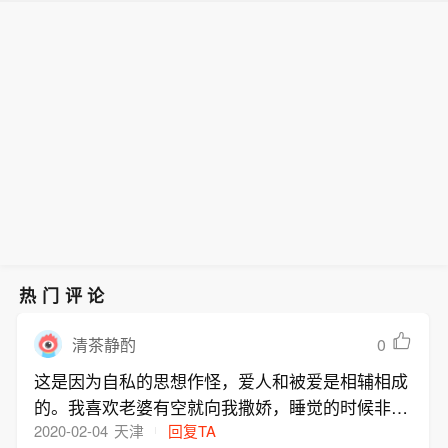
热门评论
0
清茶静酌
这是因为自私的思想作怪，爱人和被爱是相辅相成
的。我喜欢老婆有空就向我撒娇，睡觉的时候非要
我搂着，我老婆在家的时候她就不会让我干家务，
2020-02-04
天津
回复TA