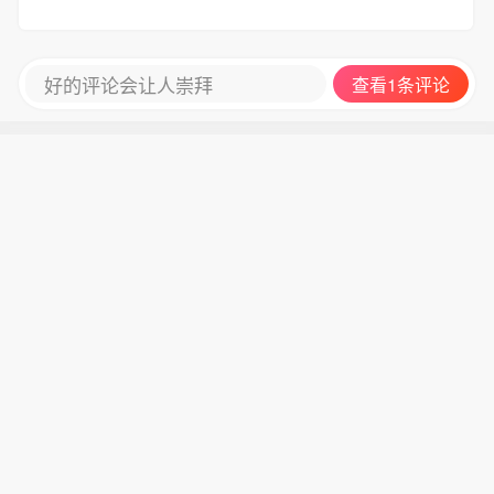
把茶水和水果送到我的电脑桌上，她喜欢这么伺候
我，虽然有时候我非常不忍心，可是她坚持，我就
随她去
好的评论会让人崇拜
查看1条评论