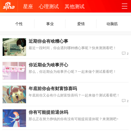
星座
心理测试
其他测试
机新
站
个性
事业
爱情
动脑筋
浪网
导
近期你会有啥糟心事
航
最近一段时间，你会遇到哪种糟心事呢？快来测测看吧！
2
你近期会为啥事开心
那么，你近期会为啥事开心呢？一起来做个测试看看吧！
年底前你会有财富惊喜吗
年底前你又会有什么财富惊喜吗？一起来做个测试看看吧！
2
你有可能提前退休吗
那么正在努力挣钱的你有没有可能提前退休呢？来测测吧~