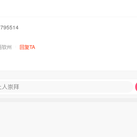
795514
西钦州
回复TA
让人崇拜