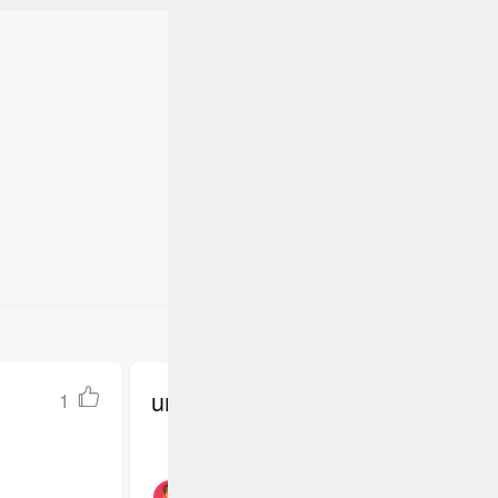
undefined
1