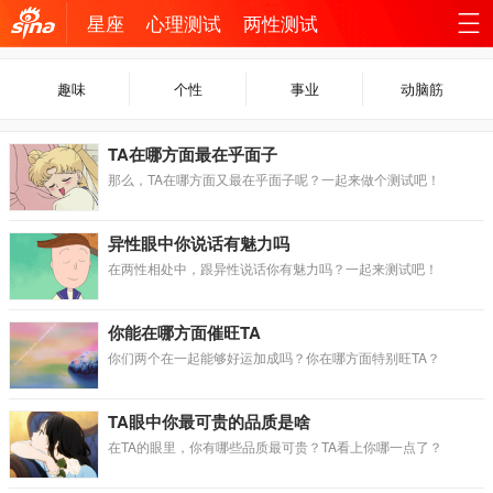
星座
心理测试
两性测试
机新
站
趣味
个性
事业
动脑筋
浪网
导
TA在哪方面最在乎面子
航
那么，TA在哪方面又最在乎面子呢？一起来做个测试吧！
异性眼中你说话有魅力吗
在两性相处中，跟异性说话你有魅力吗？一起来测试吧！
你能在哪方面催旺TA
你们两个在一起能够好运加成吗？你在哪方面特别旺TA？
TA眼中你最可贵的品质是啥
在TA的眼里，你有哪些品质最可贵？TA看上你哪一点了？