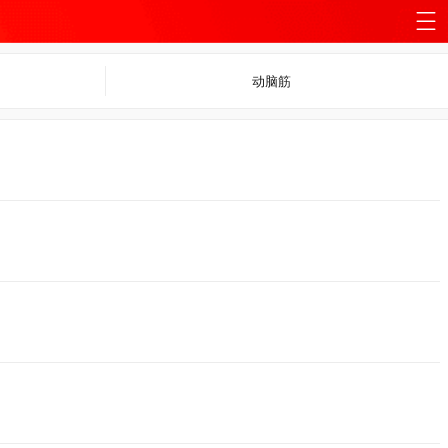
站
动脑筋
导
航