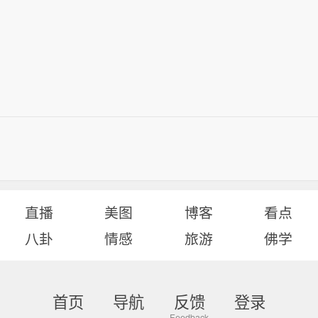
直播
美图
博客
看点
八卦
情感
旅游
佛学
首页
导航
反馈
登录