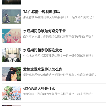
TA在感情中容易膨胀吗
那么你的TA在感情中又容易膨胀吗？一起来做个测试吧！
水逆期间你该如何避分手雷
面对本次水逆，你的感情会因此而带来些不好的影响呢？
水逆期间相亲你要注意啥
你在水逆期间相亲要注意啥呢？一起来做个测试看看吧！
爱情遭遇水逆你该怎么办
最近感觉爱情仿佛遭遇水逆而处处不顺心，你该怎么做呢？
你的恋爱人格是什么
你想知道自己心动的类型是什么样的嘛？一起来测测吧~