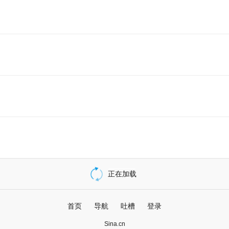
首页
导航
吐槽
登录
Sina.cn