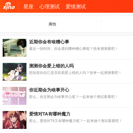
星座
心理测试
爱情测试
机新
两性
浪网
近期你会有啥糟心事
最近一段时间，你会遇到哪种糟心事呢？快来测测看吧！
测测你会爱上错的人吗
想知道你自己是否容易爱上错的人吗？快来一起测测看吧！
你近期会为啥事开心
那么，你近期会为啥事开心呢？一起来做个测试看看吧！
爱情对TA有哪种魔力
那么，爱情对TA又有哪种魔力呢？一起来做个测试看看吧！