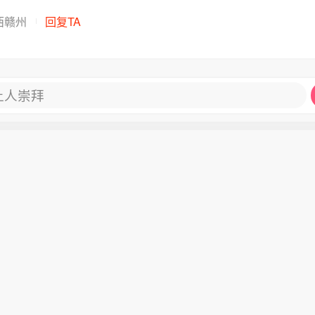
西赣州
回复TA
让人崇拜