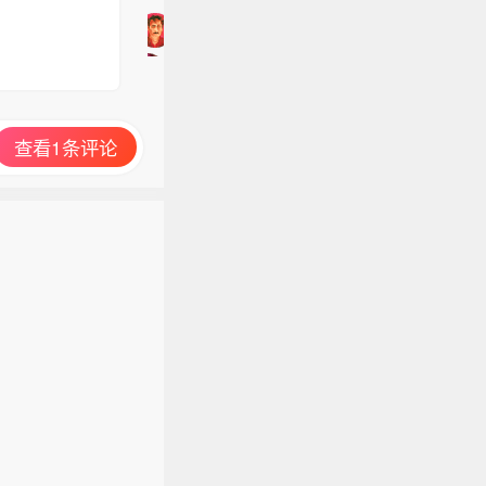
加
入
讨
论
查看1条评论