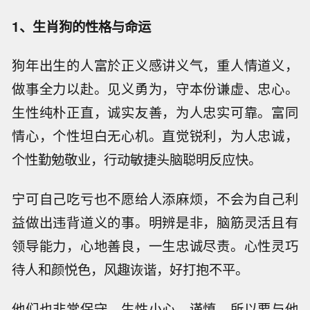
1、生肖狗的性格与命运
狗年出生的人富於正义感讲义气，重人情道义，
做事全力以赴。见义勇为，守本份谦虚、忠心。
生性纯朴正直，诚实友善，为人忠实可靠。富同
情心，个性坦白无心机。直觉锐利，为人忠诚，
个性勤勉敬业，行动敏捷头脑聪明反应快。
宁可自己吃亏也不愿给人添麻烦，不会为自己利
益做出违背道义的事。明辨是非，脑筋灵活且有
领导能力，心地善良，一生忠诚尽责。心性灵巧
待人和颜悦色，风趣诙谐，好打抱不平。
他们也非常保守，生性小心、谨慎，所以要与他