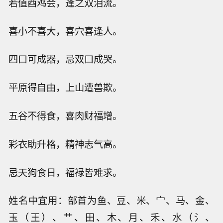
若值酉鸡会，逢之双泪流。
喜小不喜大，喜穴喜逢人。
四口可成器，忌双口成哭。
平原得自由，上山遭兽欺。
五谷不得食，喜肉财福增。
彩衣助升格，精神志气高。
忌天狗食日，福禄皆难求。
姓名中宜用：部首为鱼、豆、米、宀、马、金、
玉（王）、艹、田、木、月、禾、水（氵、