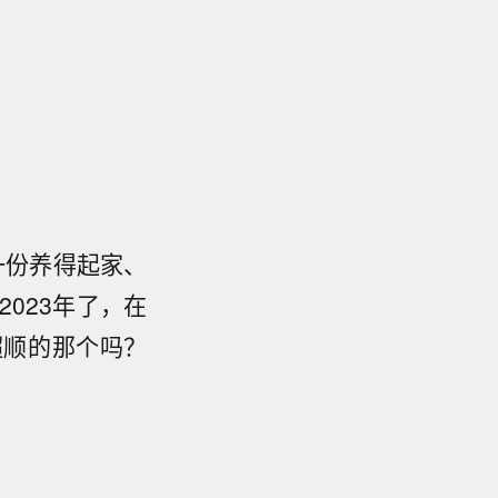
一份养得起家、
023年了，在
超顺的那个吗？