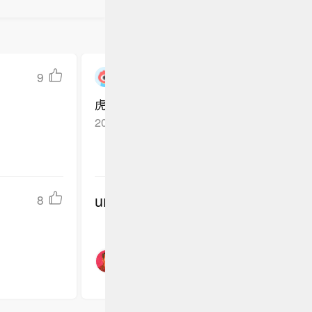
9
暴力熊桃桃
虎 猪 狗 羊
2022-12-10
上海
回复TA
undefined
8