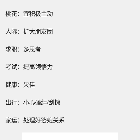
桃花：宜积极主动
人际：扩大朋友圈
求职：多思考
考试：提高领悟力
健康：欠佳
出行：小心磕绊/刮擦
家运：处理好婆媳关系