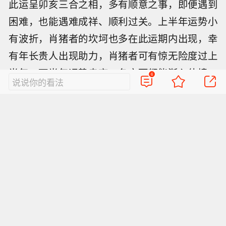
此运呈卯亥三合之相，多有顺意之事，即便遇到
困难，也能遇难成祥、顺利过关。上半年运势小
有波折，肖猪者的坎坷也多在此运期内出现，幸
有年长贵人出现助力，肖猪者可有惊无险度过上
半年。下半年运势走高，各方面都能渐入佳境，
6
说说你的看法
肖猪者若能懂得照顾他人感受，多行善事，自有
好运照拂、善果呈现。