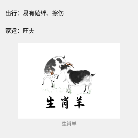
出行：易有磕绊、擦伤
家运：旺夫
生肖羊