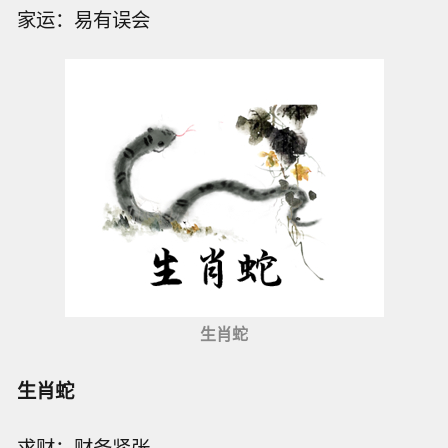
家运：易有误会
生肖蛇
生肖蛇
求财：财务紧张