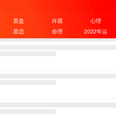
星盘
许愿
心理
星恋
命理
2022年运